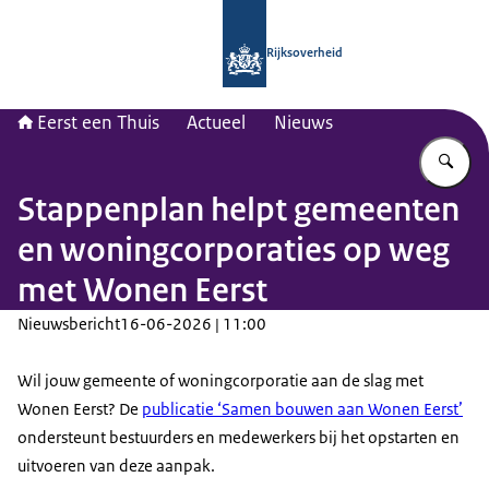
Naar de homepage van Eerst een thu
Rijksoverheid
Eerst een Thuis
Actueel
Nieuws
Vu
Stappenplan helpt gemeenten
en woningcorporaties op weg
met Wonen Eerst
Nieuwsbericht
16-06-2026 | 11:00
Wil jouw gemeente of woningcorporatie aan de slag met
Wonen Eerst? De
publicatie ‘Samen bouwen aan Wonen Eerst’
ondersteunt bestuurders en medewerkers bij het opstarten en
uitvoeren van deze aanpak.