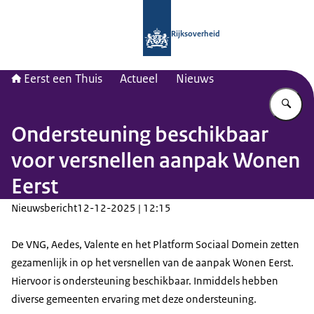
Naar de homepage van Eerst een thu
Rijksoverheid
Eerst een Thuis
Actueel
Nieuws
Vu
Ondersteuning beschikbaar
voor versnellen aanpak Wonen
Eerst
Nieuwsbericht
12-12-2025 | 12:15
De VNG, Aedes, Valente en het Platform Sociaal Domein zetten
gezamenlijk in op het versnellen van de aanpak Wonen Eerst.
Hiervoor is ondersteuning beschikbaar. Inmiddels hebben
diverse gemeenten ervaring met deze ondersteuning.