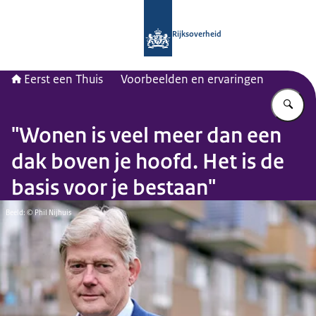
Naar de homepage van Eerst een thu
Rijksoverheid
Eerst een Thuis
Voorbeelden en ervaringen
Vu
"Wonen is veel meer dan een
dak boven je hoofd. Het is de
basis voor je bestaan"
Beeld: © Phil Nijhuis